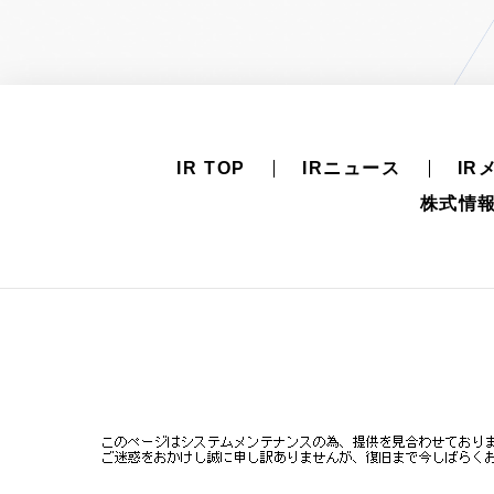
IR TOP
IRニュース
IR
株式情