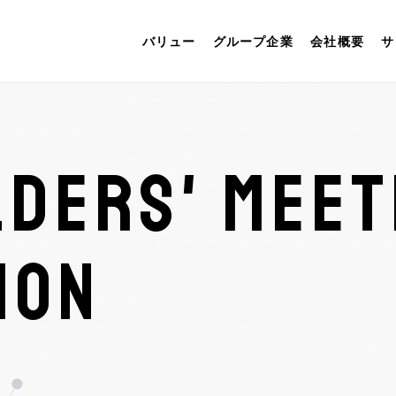
バリュー
グループ企業
会社概要
サ
DERS' MEET
ION