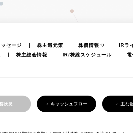
メッセージ
株主還元策
株価情報
IRラ
報
株主総会情報
IR/株総スケジュール
電
務状況
キャッシュフロー
主な