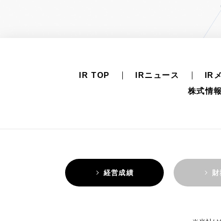
IR TOP
IRニュース
IR
株式情
経営成績
財