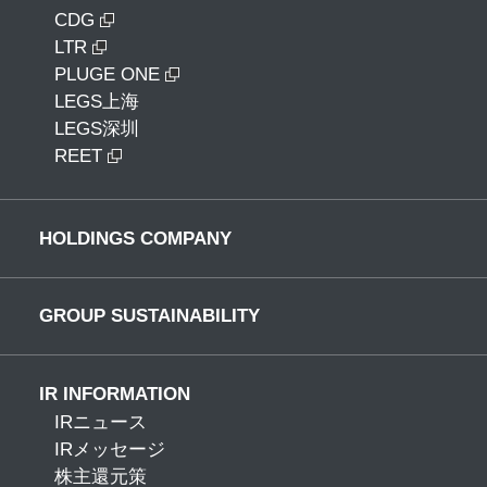
CDG
LTR
PLUGE ONE
LEGS上海
LEGS深圳
REET
HOLDINGS COMPANY
GROUP SUSTAINABILITY
IR INFORMATION
IRニュース
IRメッセージ
株主還元策